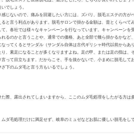
良いでしょう。
り感じないので、痛みを回避したい方には、ズバリ、脱毛エステの方が
えると言う利点があります。脱毛サロンで掛かる金額は、昔とくらべて
して、各社では様々なキャンペーンを行なっています。キャンペーンを
られるのかと言うことや、通常での価格、あと全部で幾ら掛かるかなど
になってくるとサンダル（サンダル自体は古代ギリシャ時代以前からあ
たり、素足になることが多くなりますよね。足の甲、または足の指は、
り言って目立ちます。だからこそ、手を抜かないで、小まめに脱毛して
ひざ下のムダ毛と言う方もいるでしょう。
けた際、露出されてしまいますから、ここのムダ毛処理をしたがる方は
、ムダ毛処理だけに満足せず、岐阜のミュゼなどお肌に優しい脱毛をし