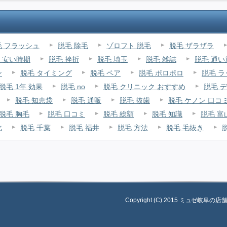
毛 フラッシュ
脱毛 除毛
ゾロフト 脱毛
脱毛 ザラザラ
 安い時期
脱毛 挫折
脱毛 埼玉
脱毛 雑誌
脱毛 通い
ン
脱毛 タイミング
脱毛 ペア
脱毛 ポロポロ
脱毛 
脱毛 1年 効果
脱毛 no
脱毛 クリニック おすすめ
脱毛 
脱毛 知恵袋
脱毛 通販
脱毛 抜歯
脱毛 ケノン 口コ
脱毛 胸毛
脱毛 口コミ
脱毛 総額
脱毛 知識
脱毛 富
化
脱毛 千葉
脱毛 福井
脱毛 方法
脱毛 毛抜き
Copyright (C) 2015 ミュゼ岐阜の店