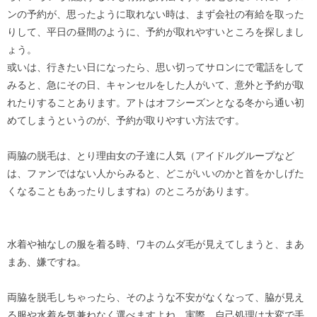
ンの予約が、思ったように取れない時は、まず会社の有給を取った
りして、平日の昼間のように、予約が取れやすいところを探しまし
ょう。
或いは、行きたい日になったら、思い切ってサロンにで電話をして
みると、急にその日、キャンセルをした人がいて、意外と予約が取
れたりすることあります。アトはオフシーズンとなる冬から通い初
めてしまうというのが、予約が取りやすい方法です。
両脇の脱毛は、とり理由女の子達に人気（アイドルグループなど
は、ファンではない人からみると、どこがいいのかと首をかしげた
くなることもあったりしますね）のところがあります。
水着や袖なしの服を着る時、ワキのムダ毛が見えてしまうと、まあ
まあ、嫌ですね。
両脇を脱毛しちゃったら、そのような不安がなくなって、脇が見え
る服や水着を気兼ねなく選べますよね。実際、自己処理は大変で手