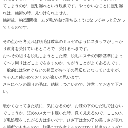
てしまうのが、照射漏れという現象です。やっかいなことに照射漏
れは、施術の時、見つけられません。
施術後、約2週間後、ムダ毛が抜け落ちるようになってやっと分かっ
てくるのです。
その点から考えれば脱毛は岐阜のミュゼのようにスタッフがしっか
り教育を受けているところで、受けるべきです。
おへその辺りを脱毛しようとした際、脱毛エステの判断基準によっ
てヘソ周りはどこまでをさすのか、ちがうことがよくあるんです。
一般的には5cmぐらいの範囲がおへその周辺だとなっていますが、
ちゃんと確かめておくのが良いと思います。
さらにヘソの回りの毛は、結構しつこいので、注意しておきて下さ
い。
暖かくなってきた頃に、気になるのが、お膝の下のむだ毛ではない
でしょうか。短めのスカート履いた時、良く見えるので、ここのム
ダ毛処理をしたがる方は多いです。ひざ下は女の子の美しさが表れ
る箇所でもあるので、脱毛だけを考えるのではなく岐阜のミュゼに