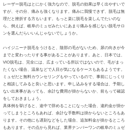
レーザー脱毛はとにかく強力なので、脱毛の効果は早く出やすいで
すが、その分、痛みも強くなります。痛みに我慢できず、脱毛は無
理だと挫折する方もいます。もっと楽に脱毛を楽しんでたいのな
ら、例えば、岐阜のミュゼみたいにあまり痛みを感じない脱毛サロ
ンを選んだらいいんじゃないでしょうか。
ハイジニーナ脱毛をうけると、陰部の毛がないため、尿の向きが今
までと変わったりする事があることがあります。あと、日本では、
VIO脱毛は、完全には、広まっている所以ではないので、毛がまっ
たくない場合、温泉などで人目が気になるケースもあるようです。
ミュゼだと無料カウンセリングもやっているので、事前にじっくり
と相談してみると良いと思います。申し込みをする場合は、予期し
ない出来事があっても、余計な費用が掛からないか、前もって確認
をしておきましょう。
具体例を挙げると、途中で辞めることになった場合、違約金が掛か
ってしまうところもあれば、余計な手数料は掛からないところもあ
ります。その他にも遅刻などをした場合、追加料金が掛かるところ
もあります。その点から見れば、業界ナンバーワンの岐阜のミュゼ