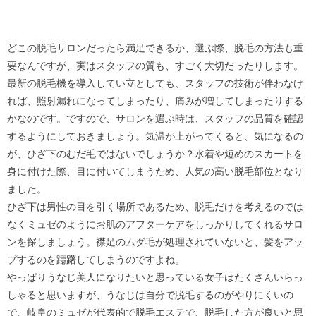
どこの脱毛サロンだったら満足できるか、選ぶ際、脱毛の方法も重
要なんですが、実はスタッフの質も、すごく大切だったりします。
最新の脱毛機を導入してい立としても、スタッフの技術が伴わなけ
れば、照射漏れになってしまったり、痛みが増してしまったりする
かなのです。ですので、サロンを選ぶ時は、スタッフの品質を確認
するようにしておきましょう。気温が上がってくると、気になるの
が、ひざ下のむだ毛ではないでしょうか？水着や短めのスカートを
身に付けた際、目に付いてしまうため、人気の高い脱毛部位となり
ました。
ひざ下は男性の目を引く場所であるため、脱毛だけを考えるのでは
なくミュゼのようにお肌のアフターケアをしっかりしてくれるサロ
ンを探しましょう。襟足のムダ毛が処理されていないと、髪をアッ
プするのを躊躇してしまうのですよね。
やっぱりうなじ美人になりたいと思っている女子はたくさんいらっ
しゃると思いますが、うなじは自分で脱毛するのがやりにくいの
で、岐阜のミュゼが代表的で脱毛エステで、脱毛した方が良いと思