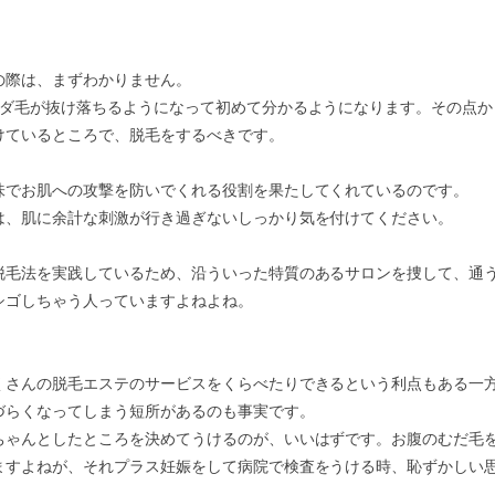
の際は、まずわかりません。
ムダ毛が抜け落ちるようになって初めて分かるようになります。その点か
けているところで、脱毛をするべきです。
味でお肌への攻撃を防いでくれる役割を果たしてくれているのです。
は、肌に余計な刺激が行き過ぎないしっかり気を付けてください。
脱毛法を実践しているため、沿ういった特質のあるサロンを捜して、通
シゴしちゃう人っていますよねよね。
くさんの脱毛エステのサービスをくらべたりできるという利点もある一
づらくなってしまう短所があるのも事実です。
ちゃんとしたところを決めてうけるのが、いいはずです。お腹のむだ毛
ますよねが、それプラス妊娠をして病院で検査をうける時、恥ずかしい