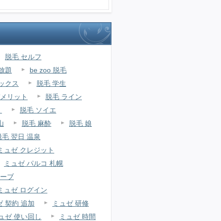
脱毛 セルフ
放題
be zoo 脱毛
ラックス
脱毛 学生
デメリット
脱毛 ライン
ミ
脱毛 ソイエ
山
脱毛 麻酔
脱毛 娘
脱毛 翌日 温泉
ミュゼ クレジット
ミュゼ パルコ 札幌
ューブ
ミュゼ ログイン
 契約 追加
ミュゼ 研修
ュゼ 使い回し
ミュゼ 時間