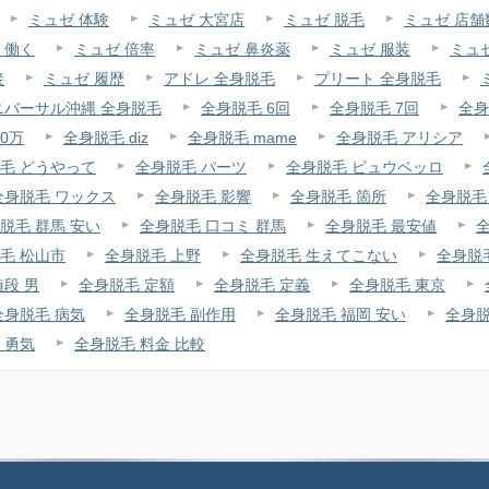
ミュゼ 体験
ミュゼ 大宮店
ミュゼ 脱毛
ミュゼ 店舗
 働く
ミュゼ 倍率
ミュゼ 鼻炎薬
ミュゼ 服装
ミュ
接
ミュゼ 履歴
アドレ 全身脱毛
プリート 全身脱毛
ニバーサル沖縄 全身脱毛
全身脱毛 6回
全身脱毛 7回
全身
0万
全身脱毛 diz
全身脱毛 mame
全身脱毛 アリシア
毛 どうやって
全身脱毛 パーツ
全身脱毛 ピュウベッロ
全身脱毛 ワックス
全身脱毛 影響
全身脱毛 箇所
全身脱毛 顔
脱毛 群馬 安い
全身脱毛 口コミ 群馬
全身脱毛 最安値
毛 松山市
全身脱毛 上野
全身脱毛 生えてこない
全身脱
値段 男
全身脱毛 定額
全身脱毛 定義
全身脱毛 東京
全身脱毛 病気
全身脱毛 副作用
全身脱毛 福岡 安い
全身脱
 勇気
全身脱毛 料金 比較