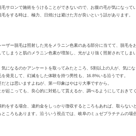
脱毛サロンで施術をうけることができないので、お腹の毛が気になって
脱毛をする時は、極力、日焼けは避けた方が良いという話があります。
レーザー脱毛は照射した光をメラニン色素のある部分に当てて、脱毛を
してしまうと肌のメラニン色素が増加し、光がより強く照射されてしま
、気になるのかアンケートを取ってみたところ、5割以上の人が、気にな
を発見して、幻滅をした体験を持つ男性も、16.8%いる沿うです。
要だとは思いますよねが、第一印象はやはり大事ですから。
とが起こっても、良心的に対処して貰えるか、調べるようにしておきて
解約をする場合、違約金をしっかり徴収するところもあれば、取らない
るところもあります。沿ういう視点では、岐阜のミュゼプラチナムの場