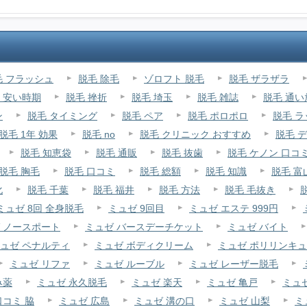
毛 フラッシュ
脱毛 除毛
ゾロフト 脱毛
脱毛 ザラザラ
 安い時期
脱毛 挫折
脱毛 埼玉
脱毛 雑誌
脱毛 通い
ン
脱毛 タイミング
脱毛 ペア
脱毛 ポロポロ
脱毛 
脱毛 1年 効果
脱毛 no
脱毛 クリニック おすすめ
脱毛 
脱毛 知恵袋
脱毛 通販
脱毛 抜歯
脱毛 ケノン 口コ
脱毛 胸毛
脱毛 口コミ
脱毛 総額
脱毛 知識
脱毛 富
化
脱毛 千葉
脱毛 福井
脱毛 方法
脱毛 毛抜き
ミュゼ 8回 全身脱毛
ミュゼ 9回目
ミュゼ エステ 999円
 ノースポート
ミュゼ バースデーチケット
ミュゼ バイト
ュゼ ペナルティ
ミュゼ ボディクリーム
ミュゼ ポリリンキ
ミュゼ リファ
ミュゼ ルーブル
ミュゼ レーザー脱毛
み薬
ミュゼ 永久脱毛
ミュゼ 楽天
ミュゼ 亀戸
ミュゼ
口コミ 脇
ミュゼ 広島
ミュゼ 溝の口
ミュゼ 山梨
ミ